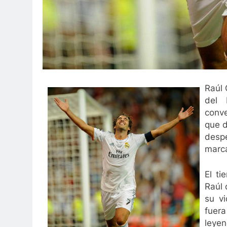
Raúl 
del 
conv
que d
desp
marca
El t
Raúl 
su v
fuer
leyen