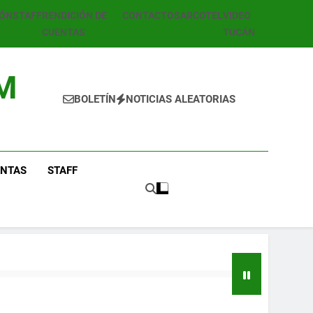
IÓN
STAFF
RENDICIÓN DE
CONTACTOS
ARCOTEL
VIDEO
CUENTAS
TUCÁN
M
BOLETÍN
NOTICIAS ALEATORIAS
ENTAS
STAFF