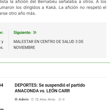
lista la afición del Bernabéu señalaba a otros. A los
umaron los dirigidos a Kaká. La afición no respetó el
arse otro año más.
r:
Siguiente:
y y
MALESTAR EN CENTRO DE SALUD 3 DE
s.
NOVIEMBRE
84
DEPORTES: Se suspendió el partido
ANACONDA vs. LEÓN CARR
Admin
12 Años Atrás
0
on