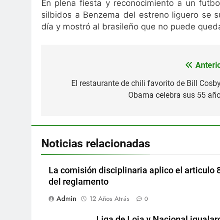
En plena fiesta y reconocimiento a un futbo
silbidos a Benzema del estreno liguero se s
día y mostró al brasileño que no puede qued
Anterio
Navegación
de
El restaurante de chili favorito de Bill Cosb
Obama celebra sus 55 año
entradas
Noticias relacionadas
La comisión disciplinaria aplico el articulo 
del reglamento
Admin
12 Años Atrás
0
Liga de Loja y Nacional igualar